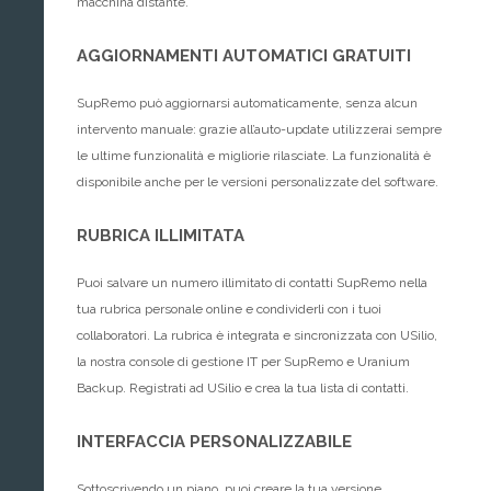
macchina distante.
AGGIORNAMENTI AUTOMATICI GRATUITI
SupRemo può aggiornarsi automaticamente, senza alcun
intervento manuale: grazie all’auto-update utilizzerai sempre
le ultime funzionalità e migliorie rilasciate. La funzionalità è
disponibile anche per le versioni personalizzate del software.
RUBRICA ILLIMITATA
Puoi salvare un numero illimitato di contatti SupRemo nella
tua rubrica personale online e condividerli con i tuoi
collaboratori. La rubrica è integrata e sincronizzata con USilio,
la nostra console di gestione IT per SupRemo e Uranium
Backup. Registrati ad USilio e crea la tua lista di contatti.
INTERFACCIA PERSONALIZZABILE
Sottoscrivendo un piano, puoi creare la tua versione